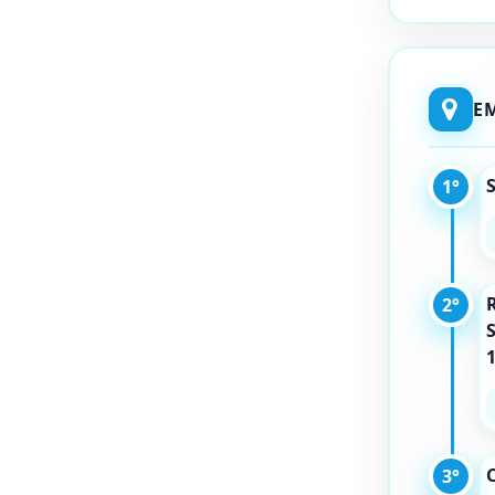
E
1°
R
2°
C
3°