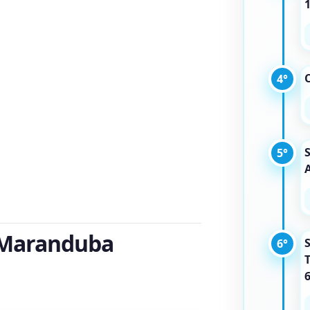
C
4°
5°
e Maranduba
6°