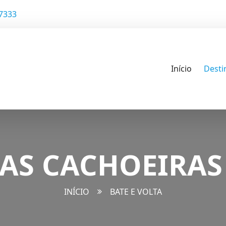
-7333
Início
Desti
AS CACHOEIRAS
INÍCIO
BATE E VOLTA