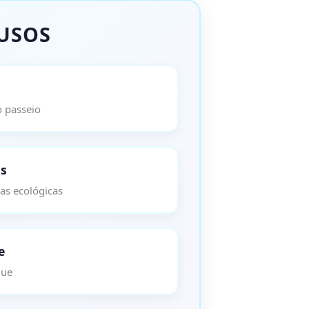
LUSOS
o passeio
as
as ecológicas
e
que