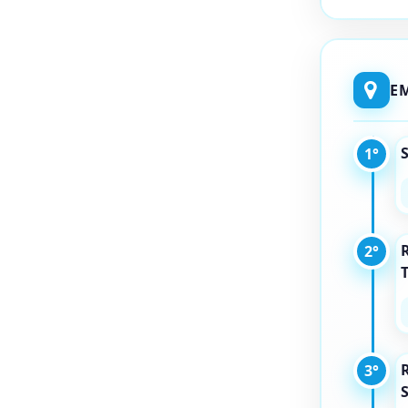
E
1°
R
2°
T
R
3°