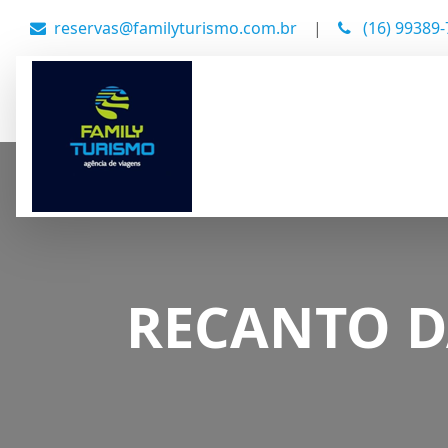
reservas@familyturismo.com.br
|
(16) 99389
RECANTO D