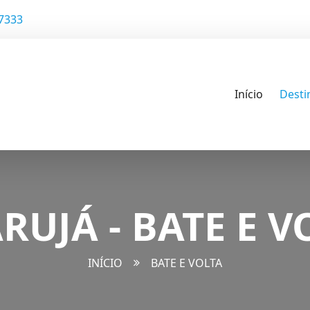
-7333
Início
Desti
RUJÁ - BATE E V
INÍCIO
BATE E VOLTA