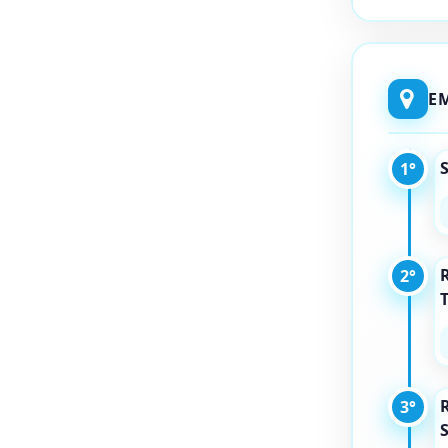
E
1°
R
2°
T
R
3°