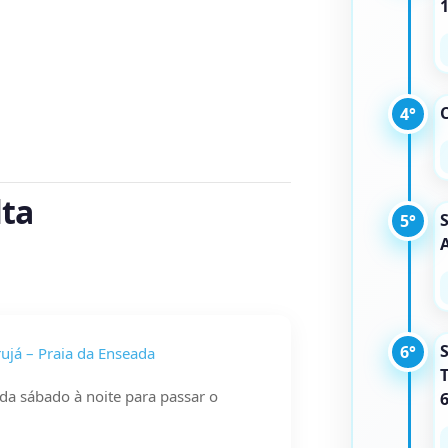
C
4°
lta
5°
6°
ujá – Praia da Enseada
ída sábado à noite para passar o