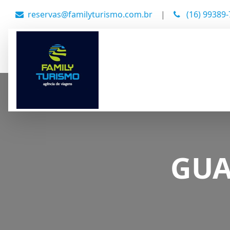
reservas@familyturismo.com.br
|
(16) 99389
GUA