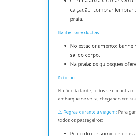
Curtir a areia e o mar sem
calçadão, comprar lembranci
praia.
Banheiros e duchas
No estacionamento: banheiro 
sal do corpo.
Na praia: os quiosques ofer
Retorno
No fim da tarde, todos se encontra
embarque de volta, chegando em sua 
⚠️ Regras durante a viagem:
Para gar
todos os passageiros:
Proibido consumir bebidas a